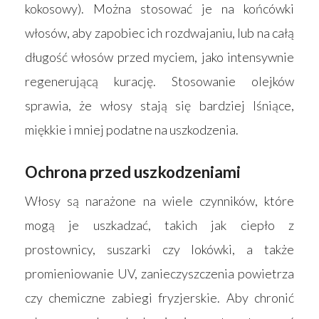
Wyszukiwarka sk
kokosowy). Można stosować je na końcówki
Materace
włosów, aby zapobiec ich rozdwajaniu, lub na całą
Blog
Łóżka
długość włosów przed myciem, jako intensywnie
Kontakt
Akcesoria
regenerującą kurację. Stosowanie olejków
sprawia, że włosy stają się bardziej lśniące,
miękkie i mniej podatne na uszkodzenia.
Ochrona przed uszkodzeniami
Włosy są narażone na wiele czynników, które
mogą je uszkadzać, takich jak ciepło z
prostownicy, suszarki czy lokówki, a także
promieniowanie UV, zanieczyszczenia powietrza
czy chemiczne zabiegi fryzjerskie. Aby chronić