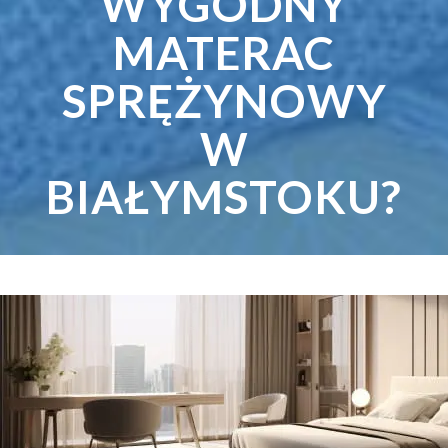
WYGODNY
MATERAC
SPRĘŻYNOWY
W
BIAŁYMSTOKU?