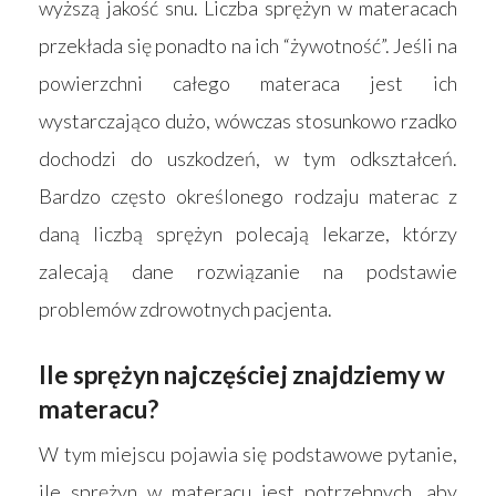
wyższą jakość snu. Liczba sprężyn w materacach
Strona główna
przekłada się ponadto na ich “żywotność”. Jeśli na
Produkty
powierzchni całego materaca jest ich
Wyszukiwarka sk
wystarczająco dużo, wówczas stosunkowo rzadko
Materace
dochodzi do uszkodzeń, w tym odkształceń.
Blog
Łóżka
Bardzo często określonego rodzaju materac z
Kontakt
Akcesoria
daną liczbą sprężyn polecają lekarze, którzy
zalecają dane rozwiązanie na podstawie
problemów zdrowotnych pacjenta.
Ile sprężyn najczęściej znajdziemy w
materacu?
W tym miejscu pojawia się podstawowe pytanie,
ile sprężyn w materacu jest potrzebnych, aby