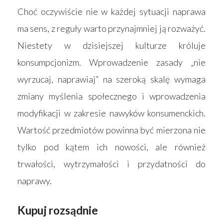
Choć oczywiście nie w każdej sytuacji naprawa
ma sens, z reguły warto przynajmniej ją rozważyć.
Niestety w dzisiejszej kulturze króluje
konsumpcjonizm. Wprowadzenie zasady „nie
wyrzucaj, naprawiaj” na szeroką skalę wymaga
zmiany myślenia społecznego i wprowadzenia
Strona główna
modyfikacji w zakresie nawyków konsumenckich.
Wartość przedmiotów powinna być mierzona nie
Produkty
tylko pod kątem ich nowości, ale również
Wyszukiwarka sk
Materace
trwałości, wytrzymałości i przydatności do
Blog
naprawy.
Łóżka
Kontakt
Akcesoria
Kupuj rozsądnie