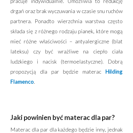
pracuje indywidualnie. Umożliwia to redukcję
drgań oraz brak wyczuwania w czasie snu ruchów
Strona główna
partnera. Ponadto wierzchnia warstwa często
składa się z różnego rodzaju pianek, które mogą
Produkty
mieć różne właściwości – antyalergiczne (blat
Wyszukiwarka sk
Materace
lateksu) czy być wrażliwe na ciepło ciała
Blog
Łóżka
ludzkiego i nacisk (termoelastyczne). Dobrą
propozycją dla par będzie materac
Hilding
Kontakt
Akcesoria
Flamenco
.
Jaki powinien być materac dla par?
Materac dla par dla każdego będzie inny, jednak